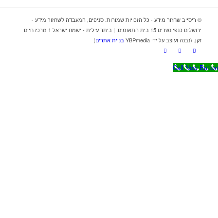
© ריסייב שחזור מידע - כל הזכויות שמורות. סניפים, המעבדה לשחזור מידע -
ירושלים כנפי נשרים 15 בית התאומים. | ביתר עילית - ישמח ישראל 1 מרכז חיים
זקן. (נבנה ועוצב על ידי YBPmedia
בניית אתרים
)
Call Now Button