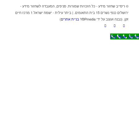
© ריסייב שחזור מידע - כל הזכויות שמורות. סניפים, המעבדה לשחזור מידע -
ירושלים כנפי נשרים 15 בית התאומים. | ביתר עילית - ישמח ישראל 1 מרכז חיים
זקן. (נבנה ועוצב על ידי YBPmedia
בניית אתרים
)
Call Now Button