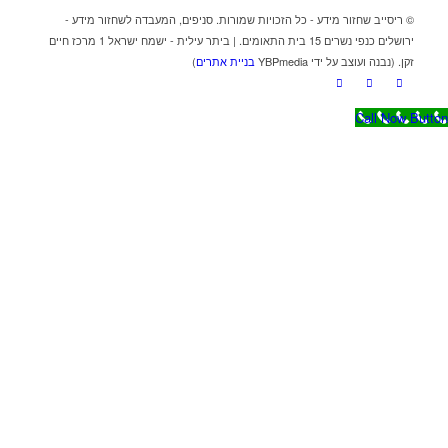
© ריסייב שחזור מידע - כל הזכויות שמורות. סניפים, המעבדה לשחזור מידע -
ירושלים כנפי נשרים 15 בית התאומים. | ביתר עילית - ישמח ישראל 1 מרכז חיים
זקן. (נבנה ועוצב על ידי YBPmedia
בניית אתרים
)
Call Now Button